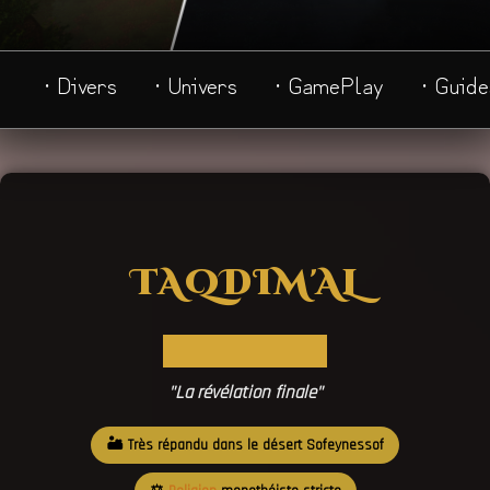
· Divers
· Univers
· GamePlay
· Guide
TAQDIM'AL
"La révélation finale"
🏜️ Très répandu dans le désert Sofeynessof