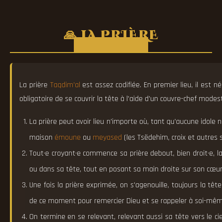
🙏 LA PRIÈRE
La prière
Taqdim'al
est assez codifiée. En premier lieu, il est né
obligatoire de se couvrir la tête à l'aide d'un couvre-chef modes
La prière peut avoir lieu n'importe où, tant qu'aucune idole n
maison
émoune
ou
meyased
(les Tsëdehim, croix et autres s
Tout·e croyant·e commence sa prière debout, bien droit·e, la
ou dans sa tête, tout en posant sa main droite sur son cœur
Une fois la prière exprimée, on s'agenouille, toujours la têt
de ce moment pour remercier Dieu et se rappeler à soi-mêm
On termine en se relevant, relevant aussi sa tête vers le ci