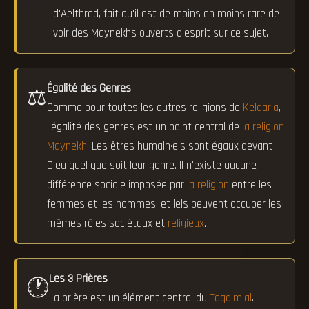
d'Aelthred, fait qu'il est de moins en moins rare de
voir des Maynekhs ouverts d'esprit sur ce sujet.
Égalité des Genres
⚖️
Comme pour toutes les autres religions de
Keldaria
,
l'égalité des genres est un point central de
la religion
Maynekh
. Les êtres humain·e·s sont égaux devant
Dieu quel que soit leur genre. Il n'existe aucune
différence sociale imposée par
la religion
entre les
femmes et les hommes, et iels peuvent occuper les
mêmes rôles sociétaux et
religieux
.
Les 3 Prières
🕐
La prière est un élément central du
Taqdim'al
.