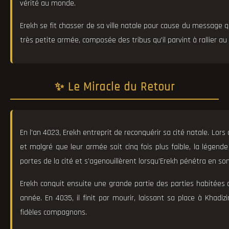
vérité au monde.
Erekh se fit chasser de sa ville natale pour cause du message qu'
très petite armée, composée des tribus qu'il parvint à rallier au
✨ Le Miracle du Retour
En l'an 4023, Erekh entreprit de reconquérir sa cité natale. Lor
et malgré que leur armée soit cinq fois plus faible, la légende
portes de la cité et s'agenouillèrent lorsqu'Erekh pénétra en son
Erekh conquit ensuite une grande partie des parties habitées 
année. En 4035, il finit par mourir, laissant sa place à Khad
fidèles compagnons.