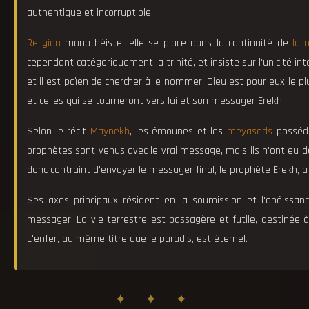
authentique et incorruptible.
Religion
monothéiste, elle se place dans la continuité de
la 
cependant catégoriquement la trinité, et insiste sur l'unicité int
et il est païen de chercher à le nommer. Dieu est pour eux le 
et celles qui se tourneront vers lui et son messager Erekh.
Selon le récit
Maynekh
, les émounes et les
meyaseds
posséda
prophètes sont venus avec le vrai message, mais ils n'ont eu de
donc contraint d'envoyer le messager final, le prophète Erekh, afi
Ses axes principaux résident en la soumission et l'obéis
messager. La vie terrestre est passagère et futile, destinée à 
L'enfer, au même titre que le paradis, est éternel.
✦ ✦ ✦