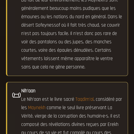
Du fait de leur environnement, les Maynekhs sont
généralement beaucoup moins pudiques que les
émounes ou les nations du nord en général. Dans le
désert Sofeynessof où il fait très chaud, se couvrir
n'est pas toujours facile. Il n'est donc pas rare de
voir des pantalons ou des jupes, des manches
courtes, voire des épaules dénudées. Certains
vêtements laissent même apparaître le ventre
sans que cela ne gêne personne.
Nih'aan
📜
Le Nih'aan est le livre sacré
Taqdim'al
, considéré par
les
Maynekh
comme le seul livre préservant La
Vérité, vierge de la corruption des humain·e·s. Il est
composé des révélations divines reçues par Erekh
au cours de sa vie et fut compilé au cours des