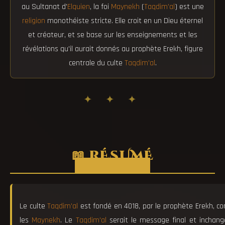
au Sultanat d'
Elquien
, la foi
Maynekh
(
Taqdim'al
) est une
religion
monothéiste stricte. Elle croit en un Dieu éternel
et créateur, et se base sur les enseignements et les
révélations qu'il aurait donnés au prophète Erekh, figure
centrale du culte
Taqdim'al
.
✦ ✦ ✦
📖 RÉSUMÉ
Le culte
Taqdim'al
est fondé en 4018, par le prophète Erekh, c
les
Maynekh
. Le
Taqdim'al
serait le message final et inchang