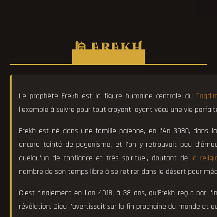
🕌 EREKH
Le prophète Erekh est la figure humaine centrale du
Taqdim
l'exemple à suivre pour tout croyant, ayant vécu une vie parfait
Erekh est né dans une famille païenne, en l'An 3980, dans la 
encore teinté de paganisme, et l'on y retrouvait peu d'ém
quelqu'un de confiance et très spirituel, doutant de
la religi
nombre de son temps libre à se retirer dans le désert pour médit
C'est finalement en l'an 4018, à 38 ans, qu'Erekh reçut par l
révélation. Dieu l'avertissait sur la fin prochaine du monde et qu