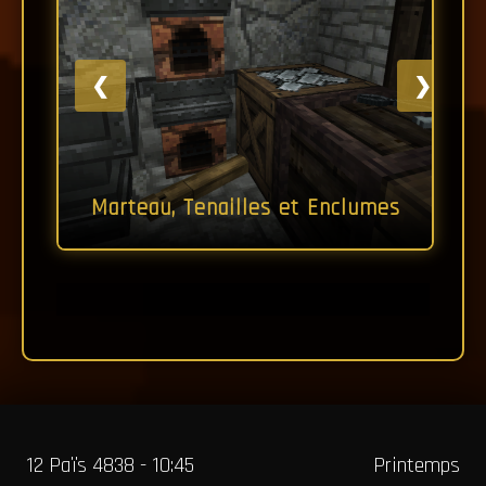
❮
❯
Marteau, Tenailles et Enclumes
12 Païs 4838 - 10:45
Printemps