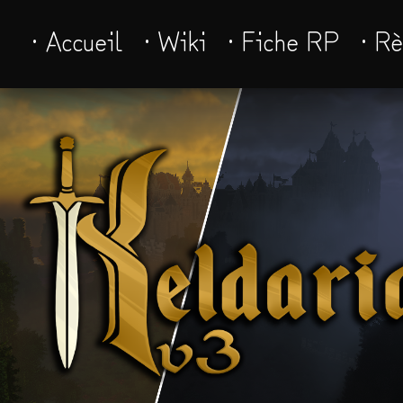
· Accueil
· Wiki
· Fiche RP
· R