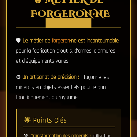
🔥 MÉTIER DE
FORGERON·NE
🛡️
Le métier de
forgeron
·ne est incontournable
pour la fabrication d'outils, d'armes, d'armures
et d'équipements variés.
⚙️
Un artisanat de précision :
il façonne les
minerais en objets essentiels pour le bon
fonctionnement du royaume.
🌟 Points Clés
Transformation des minerais :
utilisation