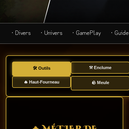
· Divers
· Univers
· GamePlay
· Guide
⚒️ Enclume
🛠️ Outils
🔥 Haut-Fourneau
🪨 Meule