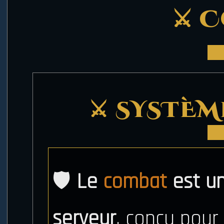
⚔️ 
⚔️ SYSTÈ
🛡️
Le
combat
est un
serveur
, conçu pour