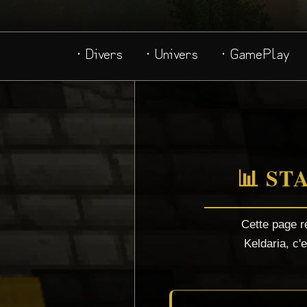
· Divers
· Univers
· GamePlay
📊 ST
Cette page r
Keldaria, c'