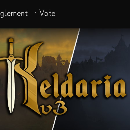
èglement
· Vote