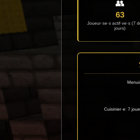
👥
63
Joueur·se·s actif·ve·s (7 d
jours)