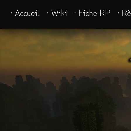
· Accueil
· Wiki
· Fiche RP
· R