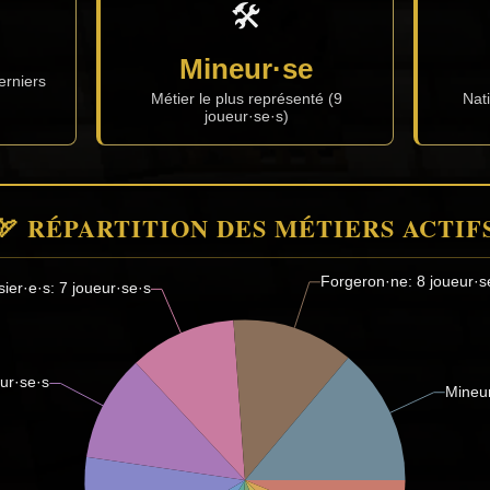
🛠️
Mineur·se
erniers
Métier le plus représenté (9
Nat
joueur·se·s)
🏹 RÉPARTITION DES MÉTIERS ACTIF