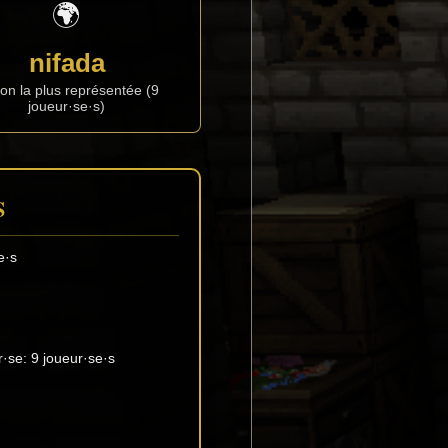
🌍
nifada
ion la plus représentée (9
joueur·se·s)
S