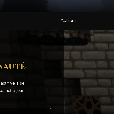
· Actions
UNAUTÉ
actif·ve·s de
 se met à jour