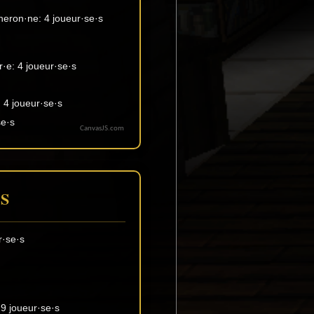
CanvasJS.com
S