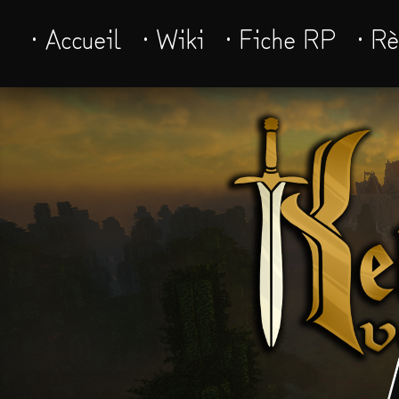
· Accueil
· Wiki
· Fiche RP
· R