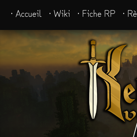
· Accueil
· Wiki
· Fiche RP
· R