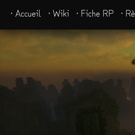
· Accueil
· Wiki
· Fiche RP
· R