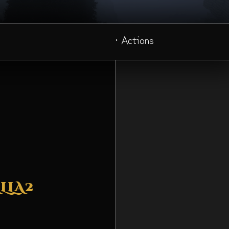
· Actions
LLA2