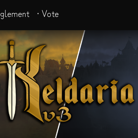
èglement
· Vote