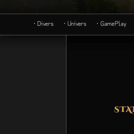
· Divers
· Univers
· GamePlay
STA