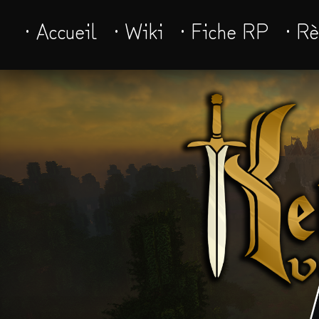
· Accueil
· Wiki
· Fiche RP
· R