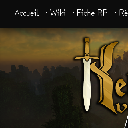
· Accueil
· Wiki
· Fiche RP
· R