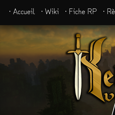
· Accueil
· Wiki
· Fiche RP
· R