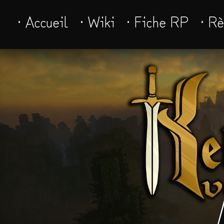
· Accueil
· Wiki
· Fiche RP
· R