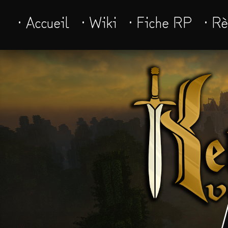
· Accueil
· Wiki
· Fiche RP
· R