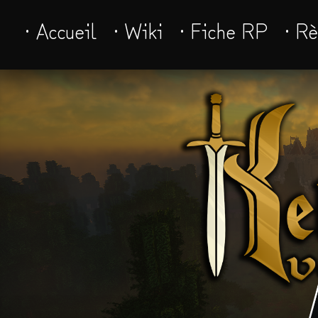
· Accueil
· Wiki
· Fiche RP
· R