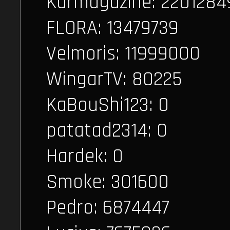
Karmagazine: 2201284
FLORA: 13479739
Velmoris: 11999000
WingarTV: 80225
KaBouShi123: 0
patatad2314: 0
Hardek: 0
Smoke: 301600
Pedro: 6874447