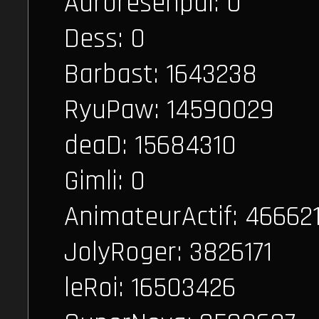
Auroresenpai: 0
Dess: 0
Barbast: 1643238
RyuPaw: 14590029
deaD: 15684310
Gimli: 0
AnimateurActif: 46662
JolyRoger: 3826171
leRoi: 16503426