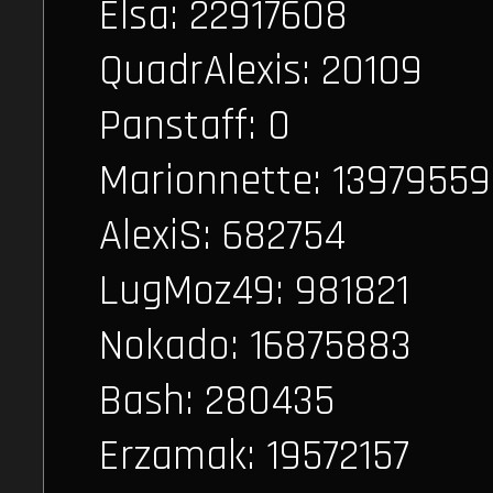
Elsa: 22917608
QuadrAlexis: 20109
Panstaff: 0
Marionnette: 13979559
AlexiS: 682754
LugMoz49: 981821
Nokado: 16875883
Bash: 280435
Erzamak: 19572157