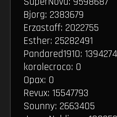
SuperNova: 9598687
Bjorg: 2383679
Erzastaff: 2022755
Esther: 25282491
Pandared1910: 139427
korolecroco: 0
Opax: 0
Revux: 15547793
Sounny: 2663405