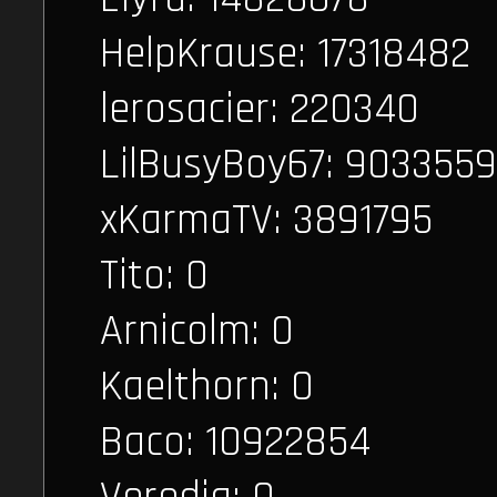
HelpKrause: 17318482
lerosacier: 220340
LilBusyBoy67: 9033559
xKarmaTV: 3891795
Tito: 0
Arnicolm: 0
Kaelthorn: 0
Baco: 10922854