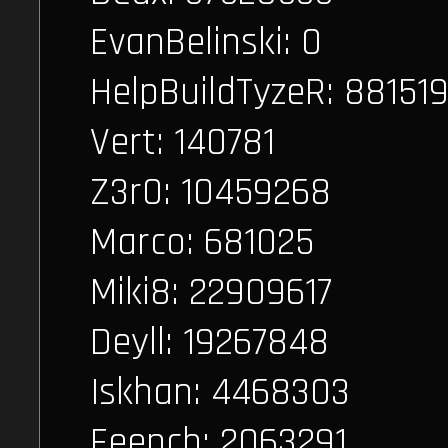
EvanBelinski: 0
HelpBuildTyzeR: 88151
Vert: 140781
Z3r0: 10459268
Marco: 681025
Miki8: 22909617
Deyll: 19267848
Iskhan: 4468303
Feench: 2063291