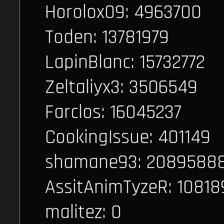
Horolox09: 4963700
Toden: 13781979
LapinBlanc: 15732772
Zeltaliyx3: 3506549
Farclos: 16045237
CookingIssue: 401149
shamane93: 2089588
AssitAnimTyzeR: 10818
malitez: 0