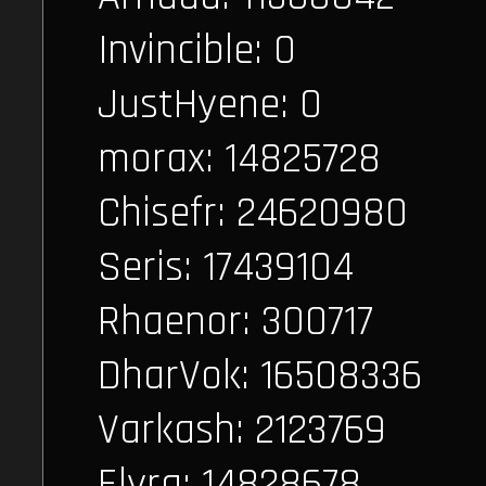
Invincible: 0
JustHyene: 0
morax: 14825728
Chisefr: 24620980
Seris: 17439104
Rhaenor: 300717
DharVok: 16508336
Varkash: 2123769
Elyra: 14828678