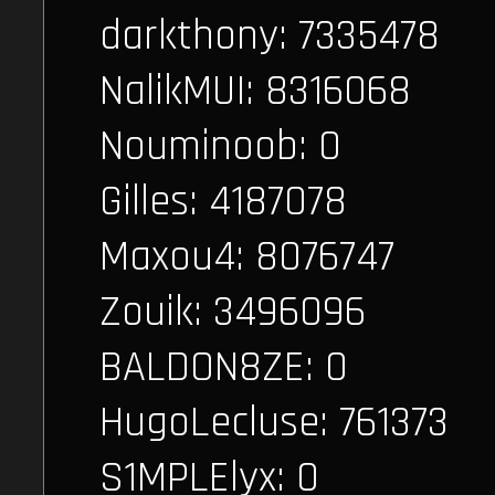
darkthony: 7335478
NalikMUI: 8316068
Nouminoob: 0
Gilles: 4187078
Maxou4: 8076747
Zouik: 3496096
BALDON8ZE: 0
HugoLecluse: 761373
S1MPLElyx: 0