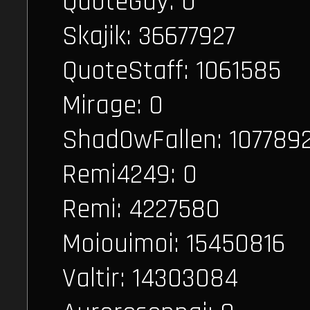
QuoteGuy: 0
Skajik: 36677927
QuoteStaff: 1061585
Mirage: 0
Shad0wFallen: 107789
Remi4249: 0
Remi: 4227580
Moiouimoi: 15450816
Valtir: 14303084