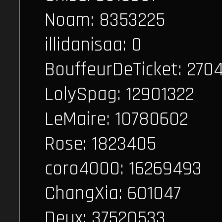
Noam: 8353225
illidanisaa: 0
BouffeurDeTicket: 270
LolySpag: 12901322
LeMaire: 10780602
Rose: 1823405
coro4000: 16269493
ChangXia: 601047
Deux: 37520533