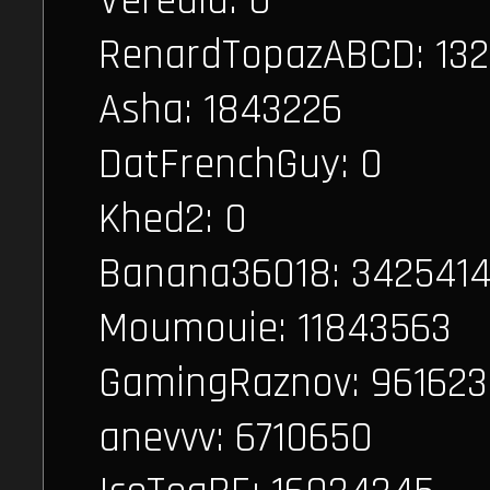
Veredia: 0
RenardTopazABCD: 132
Asha: 1843226
DatFrenchGuy: 0
Khed2: 0
Banana36018: 342541
Moumouie: 11843563
GamingRaznov: 96162
anevvv: 6710650