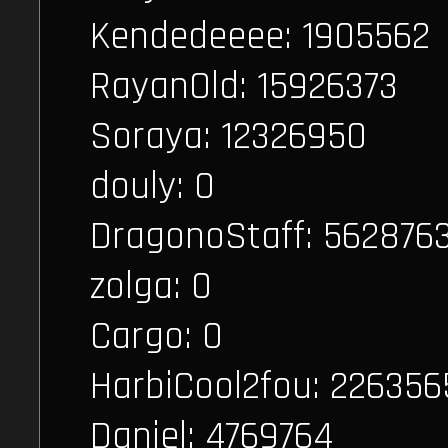
Kendedeeee: 1905562
RayanOld: 15926373
Soraya: 12326950
douly: 0
DragonoStaff: 562876
zolga: 0
Cargo: 0
HarbiCool2fou: 226356
Daniel: 4769764