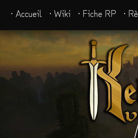
· Accueil
· Wiki
· Fiche RP
· R