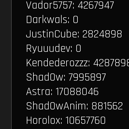
Vador5757: 4267947
Darkwals: 0
JustinCube: 2824898
Ryuuudev: 0
Kendederozzz: 428789
Shad0w: 7995897
Astra: 17088046
Shad0wAnim: 881562
Horolox: 10657760