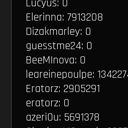
Lucyus: 0
Elerinna: 7913208
Dizakmarley: 0
guesstme24: 0
BeeMInova: 0
leareinepoulpe: 134227
Eratorz: 2905291
eratorz: 0
azeri0u: 5691378