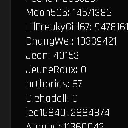
Moon505: 14571386
LilFreakyGirl67: 947816
ChangWei: 10339421
Jean: 40153
JeuneRoux: 0
arthorias: 67
Clehadoll: 0
leo16840: 2884874
Arnaud: 11360042