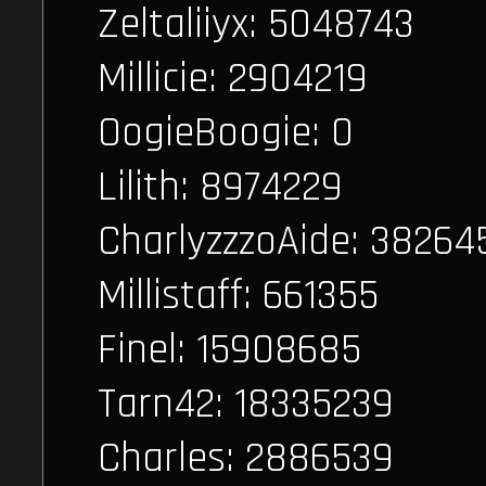
Zeltaliiyx: 5048743
Millicie: 2904219
OogieBoogie: 0
Lilith: 8974229
CharlyzzzoAide: 38264
Millistaff: 661355
Finel: 15908685
Tarn42: 18335239
Charles: 2886539