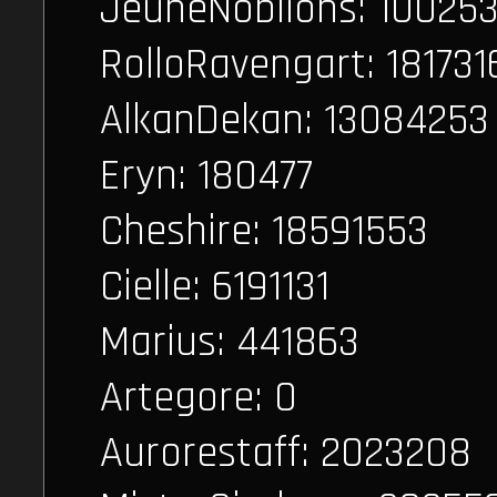
JeuneNoblions: 10025
RolloRavengart: 181731
AlkanDekan: 13084253
Eryn: 180477
Cheshire: 18591553
Cielle: 6191131
Marius: 441863
Artegore: 0
Aurorestaff: 2023208