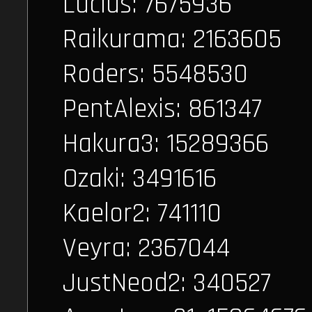
Lucius: 7675936
Raikurama: 2163605
Roders: 5548530
PentAlexis: 861347
Hakura3: 15289366
Ozaki: 3491616
Kaelor2: 741110
Veyra: 2367044
JustNeod2: 340527