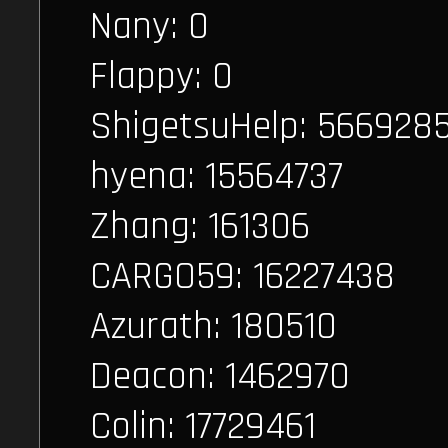
Nany: 0
Flappy: 0
ShigetsuHelp: 566928
hyena: 15564737
Zhang: 161306
CARGO59: 16227438
Azurath: 180510
Deacon: 1462970
Colin: 17729461