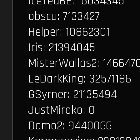
IceTeaBE: 16034345
obscu: 7133427
Helper: 10862301
Iris: 21394045
MisterWallas2: 146647
LeDarkKing: 32571186
GSyrner: 21135494
JustMiroko: 0
Damo2: 9440066