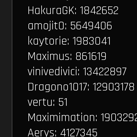
HakuraGK: 1842652
amojit0: 5649406
kaytorie: 1983041
Maximus: 861619
vinivedivici: 13422897
Dragono1017: 12903178
vertu: 51
Maximimation: 190329
Aerys: 4127345