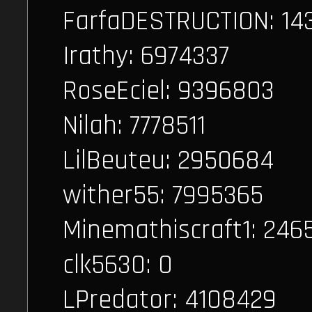
FarfaDESTRUCTION: 14
Irathy: 6974337
RoseEciel: 9396803
Nilah: 7778511
LilBeuteu: 2950684
wither55: 7995365
Minemathiscraft1: 246
clk5630: 0
LPredator: 4108429