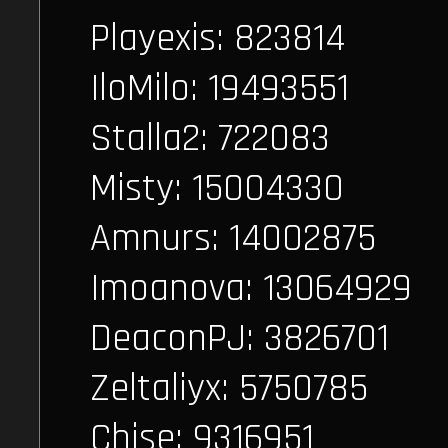
Playexis: 823814
IloMilo: 19493551
Stalla2: 722083
Misty: 15004330
Amnurs: 14002875
Imoanova: 13064929
DeaconPJ: 3826701
Zeltaliyx: 5750785
Chise: 9316951