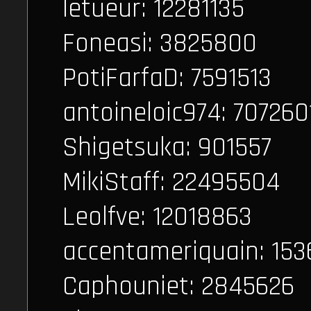
letueur: 12281135
Foneasi: 3825800
PotiFarfaD: 7591513
antoineloic974: 707260
Shigetsuka: 901557
MikiStaff: 22495504
Leolfve: 12018863
accentameriquain: 15
Caphouniet: 2845626