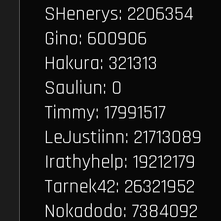
SHenerys: 2206354
Gino: 600906
Hakura: 321313
Sauliun: 0
Timmy: 17991517
LeJustiinn: 21713089
Irathyhelp: 19212179
Tarnek42: 26321952
Nokadodo: 7384092