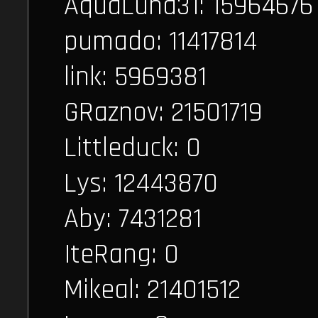
AquaLuna31: 15964676
pumado: 11417814
link: 5969381
GRaznov: 21501719
Littleduck: 0
Lys: 12443870
Aby: 7431281
IteRang: 0
Mikeal: 21401512