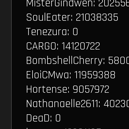
MisterGindwen: 20255
SoulEater: 21038335
Tenezura: 0
CARGO: 14120722
BombshellCherry: 580
EloiCMwa: 11959388
Hortense: 9057972
Nathanaelle2611: 4023
DeaD: 0