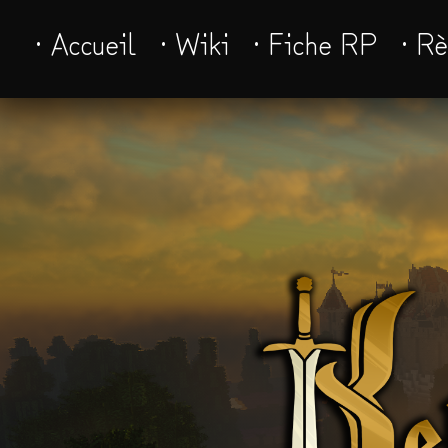
· Accueil
· Wiki
· Fiche RP
· R